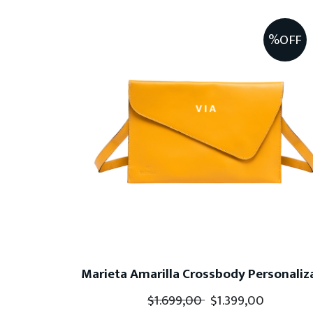
%OFF
Marieta Amarilla Crossbody Personaliz
$
1.699,00
$
1.399,00