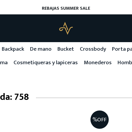
REBAJAS SUMMER SALE
Backpack
De mano
Bucket
Crossbody
Porta p
ama
Cosmetiqueras y lapiceras
Monederos
Homb
da: 758
%OFF