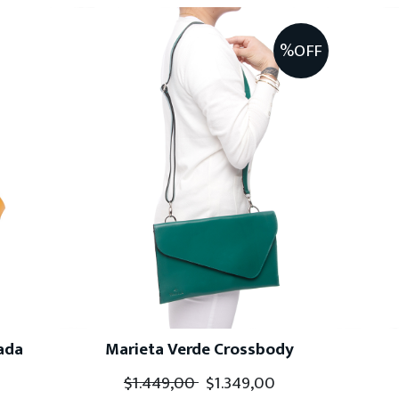
%OFF
ada
Marieta Verde Crossbody
$
1.449,00
$
1.349,00