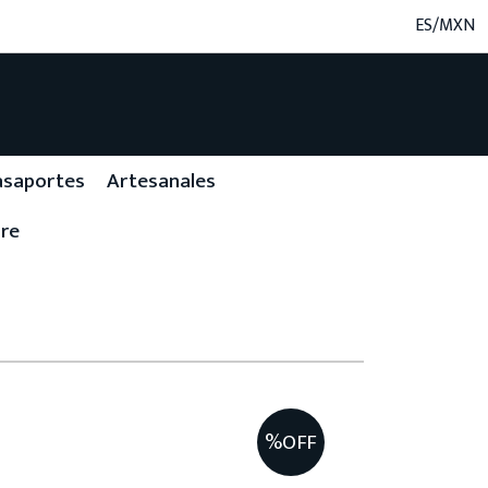
ES/MXN
asaportes
Artesanales
re
%OFF