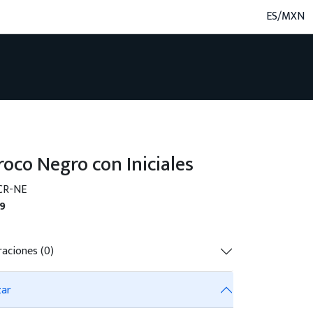
ES/MXN
oco Negro con Iniciales
CR-NE
9
raciones (0)
zar