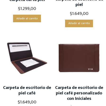
piel
$
1.299,00
$
1.649,00
Añadir al carrito
Añadir al carrito
Carpeta de escritorio de
Carpeta de escritorio de
piel café
piel café personalizado
con Iniciales
$
1.649,00