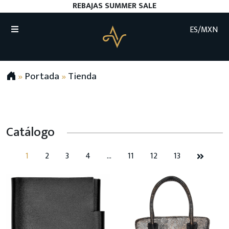
REBAJAS SUMMER SALE
ES/MXN
»
Portada
»
Tienda
Catálogo
1
2
3
4
…
11
12
13