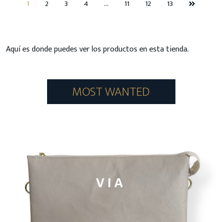
1
2
3
4
…
11
12
13
Aquí es donde puedes ver los productos en esta tienda.
MOST WANTED