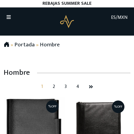
REBAJAS SUMMER SALE
ES/MXN
»
Portada
»
Hombre
Hombre
1
2
3
4
%OFF
%OFF