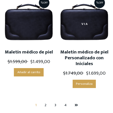
%OFF
%OFF
Maletín médico de piel
Maletín médico de piel
Personalizado con
$
1.599,00
$
1.499,00
Iniciales
$
1.749,00
$
1.699,00
Añadir al carrito
Personaliza
1
2
3
4