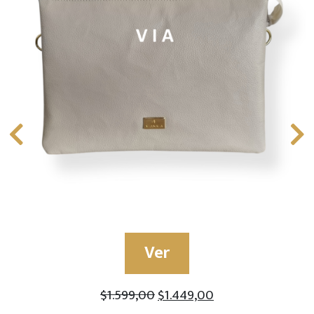
Ver
$
1.599,00
$
1.449,00