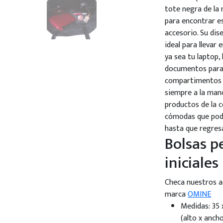
tote negra de la 
para encontrar es
accesorio. Su dis
ideal para llevar 
ya sea tu laptop, 
documentos para 
compartimentos i
siempre a la mano
productos de la c
cómodas que podrá
hasta que regresa
Bolsas p
iniciales
Checa nuestros a
marca
OMINE
Medidas: 35 
(alto x anch