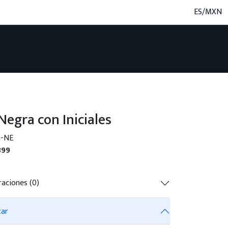
ES/MXN
Negra con Iniciales
G-NE
899
raciones (0)
zar