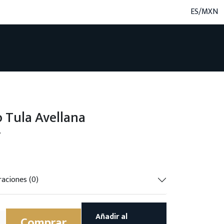
ES/MXN
 Tula Avellana
V
raciones (0)
Añadir al
Comprar