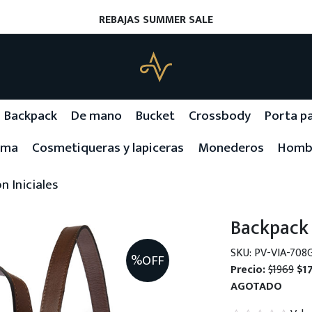
REBAJAS SUMMER SALE
Backpack
De mano
Bucket
Crossbody
Porta p
ama
Cosmetiqueras y lapiceras
Monederos
Homb
n Iniciales
Backpack 
SKU: PV-VIA-708
%OFF
Precio:
$1969
$1
AGOTADO