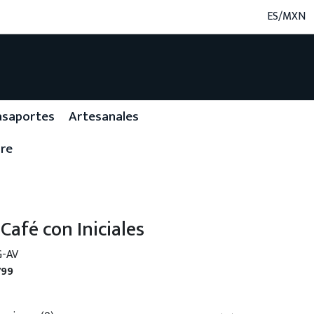
ES/MXN
asaportes
Artesanales
re
Café con Iniciales
G-AV
799